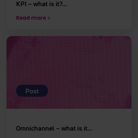
KPI – what is it?…
Read more
Post
Omnichannel – what is it…