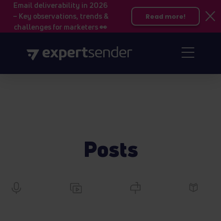
Email deliverability in 2026
– Key observations, trends &
Read more!
challenges for marketers 👀
Posts