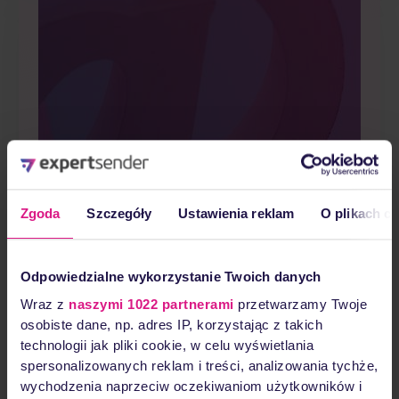
Zgoda
Szczegóły
Ustawienia reklam
O plikach c
Marketing
Odpowiedzialne wykorzystanie Twoich danych
Wraz z
naszymi 1022 partnerami
przetwarzamy Twoje
automation
osobiste dane, np. adres IP, korzystając z takich
technologii jak pliki cookie, w celu wyświetlania
spersonalizowanych reklam i treści, analizowania tychże,
scenarios: a
wychodzenia naprzeciw oczekiwaniom użytkowników i