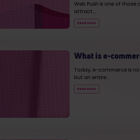
Web Push is one of those 
attract…
Read more
What is e-commer
Today, e-commerce is not 
but an entire…
Read more