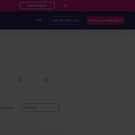
Read more!
EN
+48 451 168 332
Free consultation
eywords: