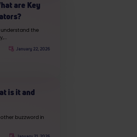
What are Key
ators?
 understand the
y,…
January 22, 2026
 is it and
nother buzzword in
January 21, 2026