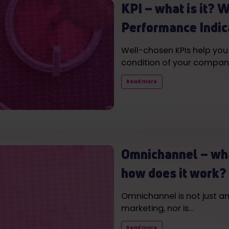
KPI – what is it? 
Performance Indic
Well-chosen KPIs help you
condition of your compan
Read more
Omnichannel – what
how does it work?
Omnichannel is not just a
marketing, nor is…
Read more