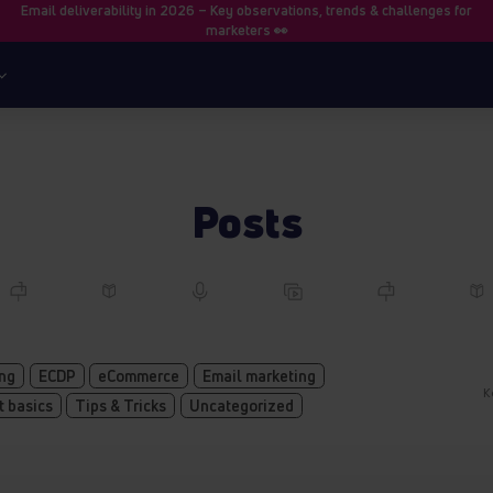
Email deliverability in 2026 – Key observations, trends & challenges for
marketers 👀
Posts
ing
ECDP
eCommerce
Email marketing
K
t basics
Tips & Tricks
Uncategorized