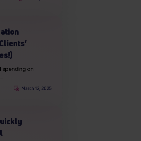
ation
Clients’
es!)
al spending on
l…
March 12, 2025
quickly
l