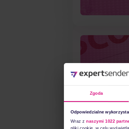
Zgoda
Odpowiedzialne wykorzysta
Wraz z
naszymi 1022 partn
pliki cookie, w celu wyświet