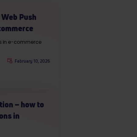
of Web Push
e-commerce
ons in e-commerce
February 10, 2026
tion – how to
ons in