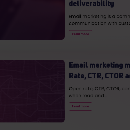
deliverability
Email marketing is a com
communication with cust
Read more
Email marketing m
Rate, CTR, CTOR a
Open rate, CTR, CTOR, con
when read and…
Read more