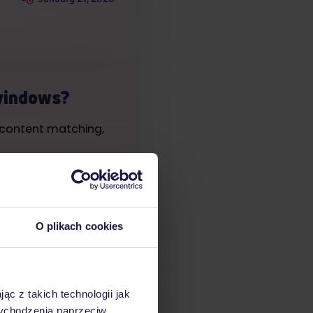
windows?
d content matching,
January 19, 2026
O plikach cookies
ty in 2026 –
ąc z takich technologii jak
 wychodzenia naprzeciw