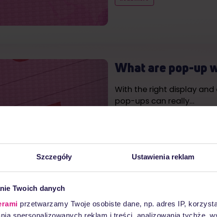
What are pop-up 
With the right display an
pop-ups can really…
Read more
Szczegóły
Ustawienia reklam
nie Twoich danych
Email deliverabili
erami
przetwarzamy Twoje osobiste dane, np. adres IP, korzystaj
lania spersonalizowanych reklam i treści, analizowania tychże,