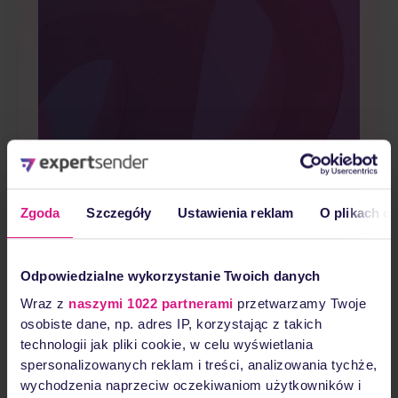
Zgoda
Szczegóły
Ustawienia reklam
O plikach c
Marketing
Odpowiedzialne wykorzystanie Twoich danych
Wraz z
naszymi 1022 partnerami
przetwarzamy Twoje
automation
osobiste dane, np. adres IP, korzystając z takich
technologii jak pliki cookie, w celu wyświetlania
spersonalizowanych reklam i treści, analizowania tychże,
scenarios: a
wychodzenia naprzeciw oczekiwaniom użytkowników i