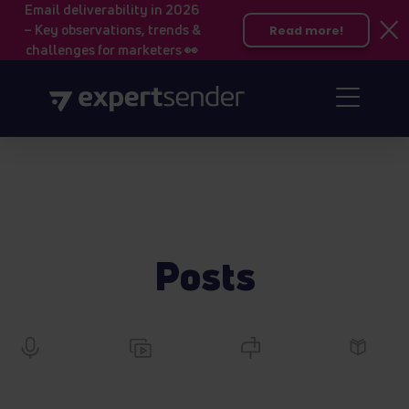
Email deliverability in 2026
– Key observations, trends &
Read more!
challenges for marketers 👀
Posts