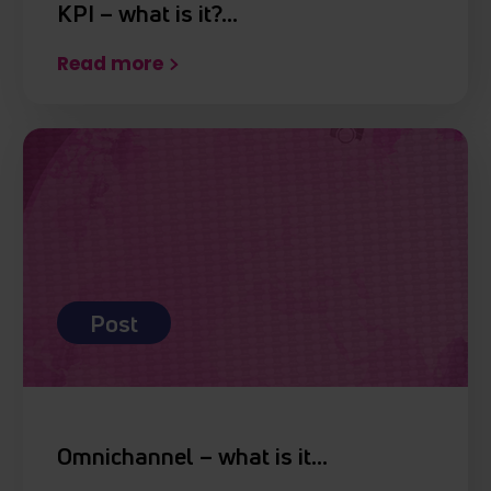
KPI – what is it?…
Read more
Post
Omnichannel – what is it…