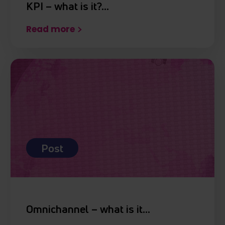
KPI – what is it?…
Read more
Post
Omnichannel – what is it…