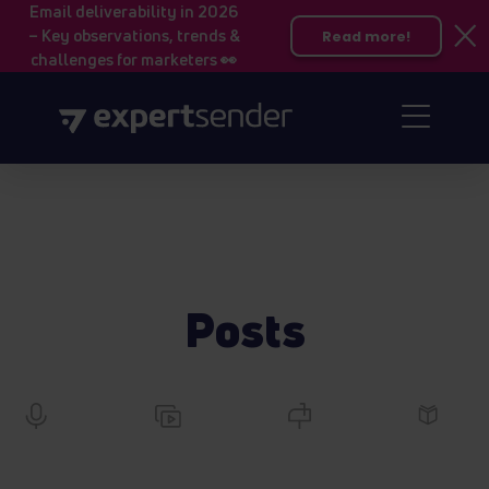
Email deliverability in 2026
– Key observations, trends &
Read more!
challenges for marketers 👀
Posts