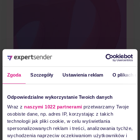
Zgoda
Szczegóły
Ustawienia reklam
O plikach c
Marketing
Odpowiedzialne wykorzystanie Twoich danych
Wraz z
naszymi 1022 partnerami
przetwarzamy Twoje
automation
osobiste dane, np. adres IP, korzystając z takich
technologii jak pliki cookie, w celu wyświetlania
spersonalizowanych reklam i treści, analizowania tychże,
scenarios: a
wychodzenia naprzeciw oczekiwaniom użytkowników i