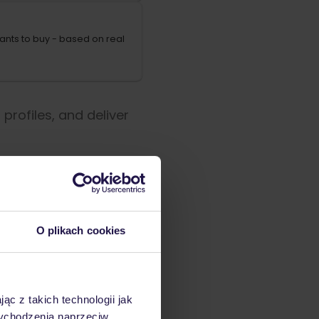
ants to buy - based on real
rofiles, and deliver
O plikach cookies
ąc z takich technologii jak
 wychodzenia naprzeciw