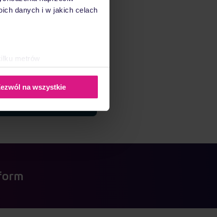
ch danych i w jakich celach
kilku metrów
ch (fingerprinting, czyli
ezwól na wszystkie
sne preferencje w
sekcji
j chwili.
ołecznościowe i analizować
artnerom społecznościowym,
anymi od Ciebie lub
tform