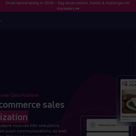
Email deliverability in 2026 – Key observations, trends & challenges for
marketers 👀
tomer Data Platform
-commerce sales
ization
ltiple sources into one place.
eb push communications, as well