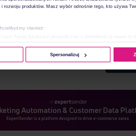
nalization
 rozwoju produktów. Masz wybór odnośnie tego, kto używa Twoi
nts based on customer behavior and events.
atically - without manual work or guesswork.
chcielibyśmy również:
zące Twojej lokalizacji geograficznej z dokładnością nawet do 
rządzenie, aktywnie analizując charakteryzującego je zbiory dany
r history in one place. A unified customer profile
and more accurate marketing decisions.
Spersonalizuj
Z
 tego, jak Twoje osobiste dane są przetwarzane oraz ustaw wła
plików cookie możesz zmienić lub wycofać swoją zgodę w dowolne
do spersonalizowania treści i reklam, aby oferować funkcje sp
ormacje o tym, jak korzystasz z naszej witryny, udostępniamy p
Partnerzy mogą połączyć te informacje z innymi danymi otrzym
nia z ich usług.
eting Automation & Customer Data Pla
ExpertSender is a platform designed to drive e-commerce sales.