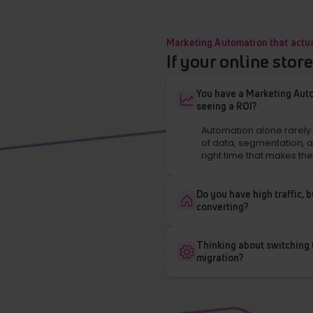
Marketing Automation that actu
If your online stor
You have a Marketing Auto
seeing a ROI?
Automation alone rarely d
of data, segmentation, 
right time that makes the
Do you have high traffic, b
converting?
Thinking about switching 
migration?