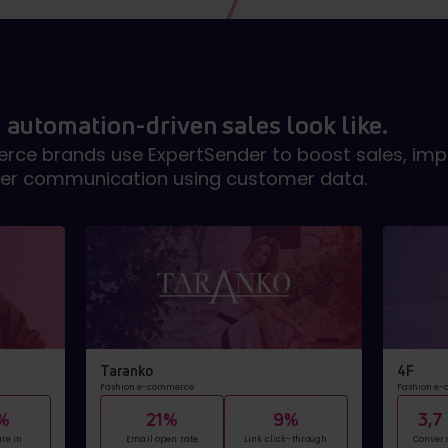
 automation-driven sales look like.
ce brands use ExpertSender to boost sales, impr
er communication using customer data.
Taranko
4F
Fashion e-commerce
Fashion e
%
21%
9%
3,7
re in
Email open rate
Link click-through
Convers