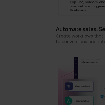
Pop-ups, banners, and
your website. Triggere
Read more >
Automate sales. Set
Create workflows that
to conversions and ret