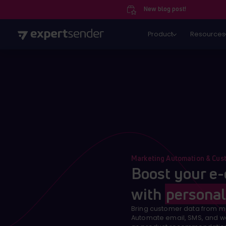
New blog post!
Product
Resources
Marketing Automation & Cus
Boost your e
with
personal
Bring customer data from mu
Automate email, SMS, and w