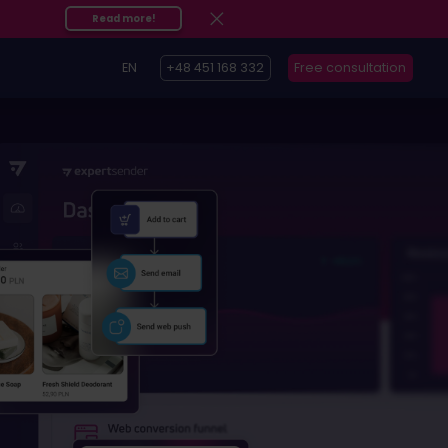
Read more!
EN
+48 451 168 332
Free consultation