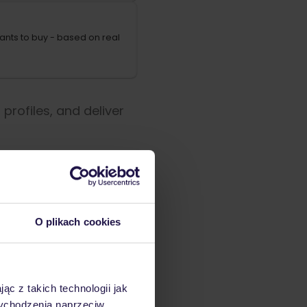
ants to buy - based on real
rofiles, and deliver
O plikach cookies
ąc z takich technologii jak
 wychodzenia naprzeciw