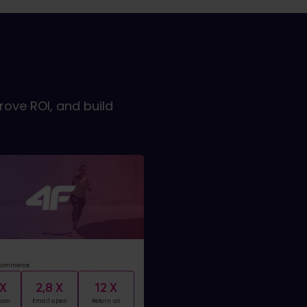
ove ROI, and build
-commerce
 X
2,8 X
12 X
ion
Email open
Return on