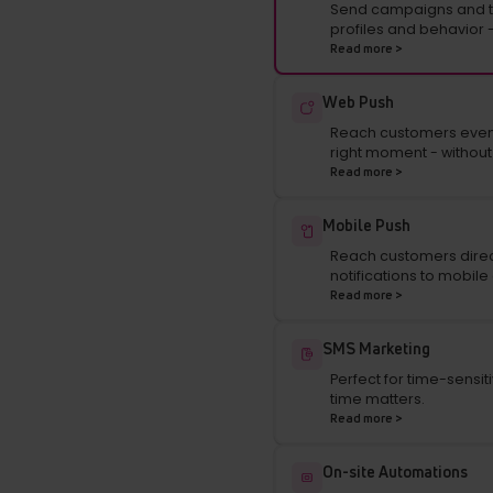
Send campaigns and t
profiles and behavior -
Read more >
Web Push
Reach customers even af
right moment - withou
Read more >
Mobile Push
Reach customers direct
notifications to mobile
Read more >
SMS Marketing
Perfect for time-sensit
time matters.
Read more >
On-site Automations