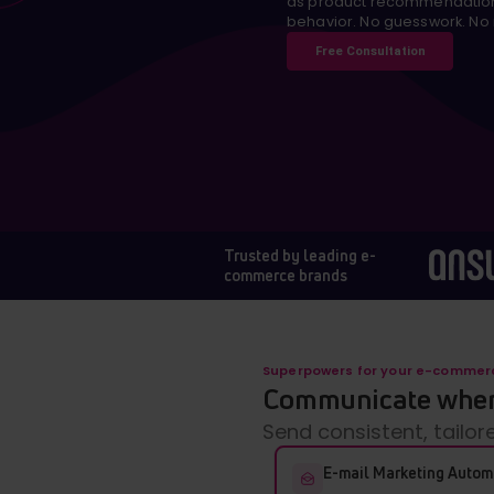
as product recommendations
behavior. No guesswork. No 
Free Consultation
Trusted by leading e-
commerce brands
Superpowers for your e-commer
Communicate where
Send consistent, tailo
E-mail Marketing Autom