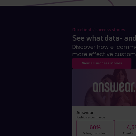
Our clients’ success stories
See what data- and
Discover how e-commer
more effective custom
View all success stories
Answear
Fashion e-commerce
60%
4,5
Sales growth from
Email sha