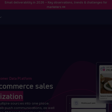
Email deliverability in 2026 – Key observations, trends & challenges for
marketers 👀
tomer Data Platform
-commerce sales
ation
ltiple sources into one place.
eb push communications, as well