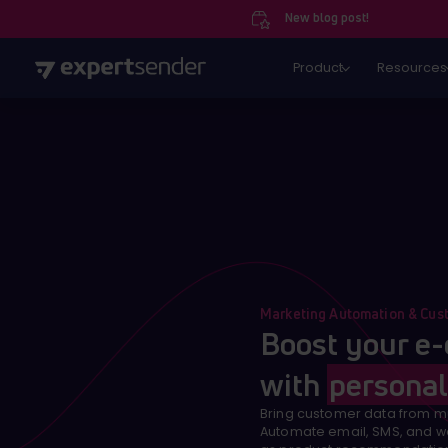
New blog post!
Product
Resources
Marketing Automation & Cus
Boost your e
with
segment
Bring customer data from mu
Automate email, SMS, and w