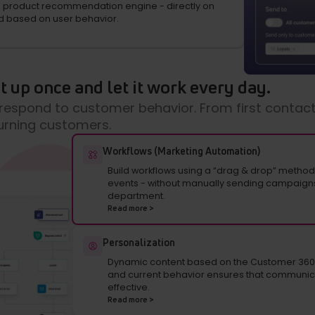
 product recommendation engine - directly on
d based on user behavior.
 up once and let it work every day.
 respond to customer behavior. From first conta
urning customers.
Workflows (Marketing Automation)
Build workflows using a “drag & drop” method,
events - without manually sending campaigns 
department.
Read more >
Personalization
Dynamic content based on the Customer 360 Pr
and current behavior ensures that communica
effective.
Read more >