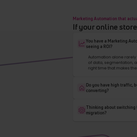
Marketing Automation that actu
If your online stor
You have a Marketing Auto
seeing a ROI?
Automation alone rarely d
of data, segmentation, 
right time that makes the
Do you have high traffic, b
converting?
Thinking about switching 
migration?