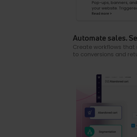
Pop-ups, banners, and
your website. Triggere
Read more >
Automate sales. Set
Create workflows that
to conversions and ret