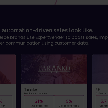
 automation-driven sales look like.
ce brands use ExpertSender to boost sales, impr
er communication using customer data.
Taranko
4F
Fashion e-commerce
Fashion e
%
21%
9%
3,7
re in
Email open rate
Link click-through
Convers