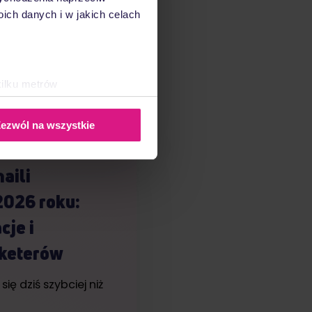
ć, by
ch danych i w jakich celach
aż?
n z najbardziej
dotarcia…
kilku metrów
ch (fingerprinting, czyli
15 stycznia, 2026
ezwól na wszystkie
sne preferencje w
sekcji
j chwili.
aili
ołecznościowe i analizować
 2026 roku:
artnerom społecznościowym,
anymi od Ciebie lub
je i
keterów
ię dziś szybciej niż