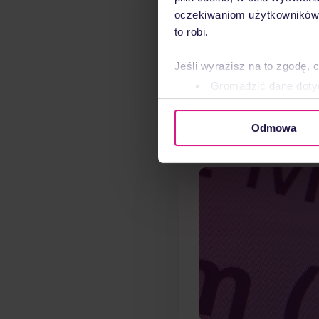
oczekiwaniom użytkowników i
to robi.
Jeśli wyrazisz na to zgodę, 
Gromadzić dane dotyc
Identyfikować Twoje u
wirtualny odcisk palca)
Odmowa
Dowiedz się więcej odnośnie
szczegółów
. W Deklaracji 
Wykorzystujemy pliki cookie 
ruch w naszej witrynie. Inf
reklamowym i analitycznym. 
uzyskanymi podczas korzysta