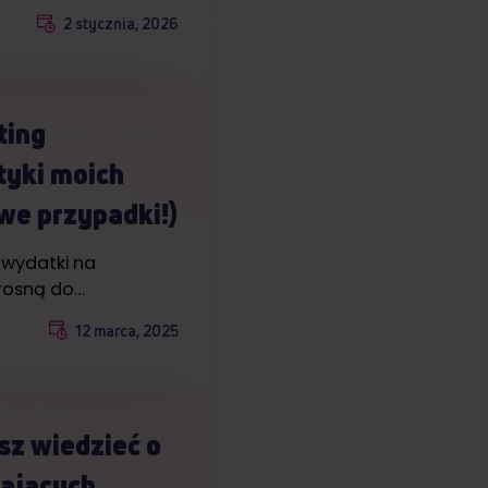
2 stycznia, 2026
ting
tyki moich
we przypadki!)
e wydatki na
rosną do…
12 marca, 2025
sz wiedzieć o
zających