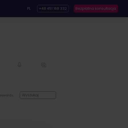
PL
+48 451 168 332
Bezpłatna konsultacja
eywords: