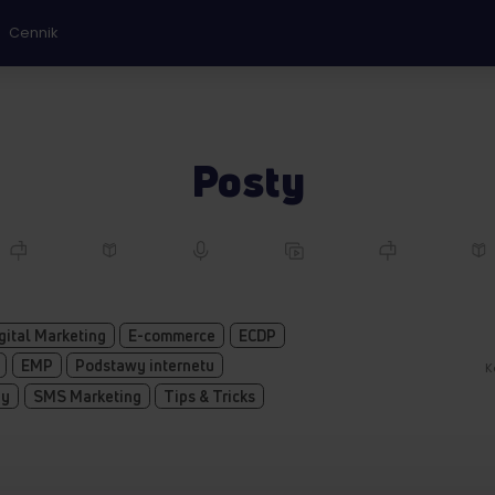
Cennik
Posty
gital Marketing
E-commerce
ECDP
EMP
Podstawy internetu
K
zy
SMS Marketing
Tips & Tricks