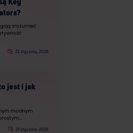
 są Key
ators?
gają zrozumieć
ektywność
22 stycznia, 2026
 jest i jak
lejnym modnym
 prostym…
21 stycznia, 2026