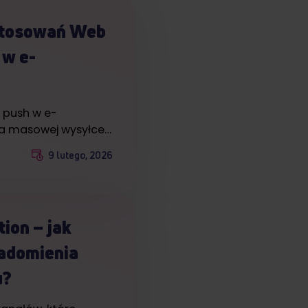
stosowań Web
 w e-
 push w e-
a masowej wysyłce…
9 lutego, 2026
ion – jak
adomienia
u?