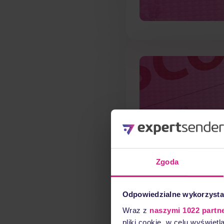
Zgoda
Odpowiedzialne wykorzysta
Wraz z
naszymi 1022 partn
pliki cookie, w celu wyświet