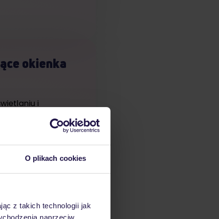
ące okienka
ietlaniu i
-upy mogą realnie…
19 stycznia, 2026
O plikach cookies
 tajemnic –
ąc z takich technologii jak
 wychodzenia naprzeciw