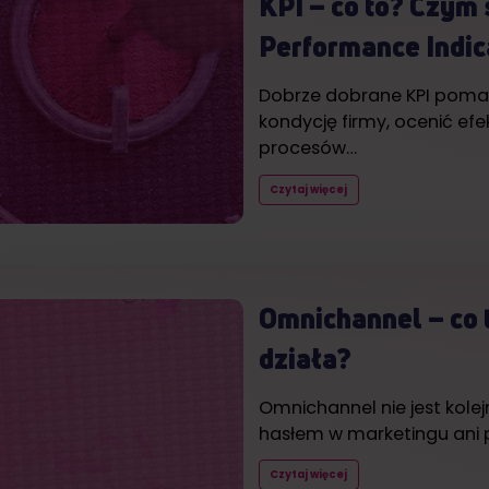
KPI – co to? Czym
Performance Indic
Dobrze dobrane KPI poma
kondycję firmy, ocenić ef
procesów…
Czytaj więcej
Omnichannel – co to
działa?
Omnichannel nie jest ko
hasłem w marketingu ani
Czytaj więcej