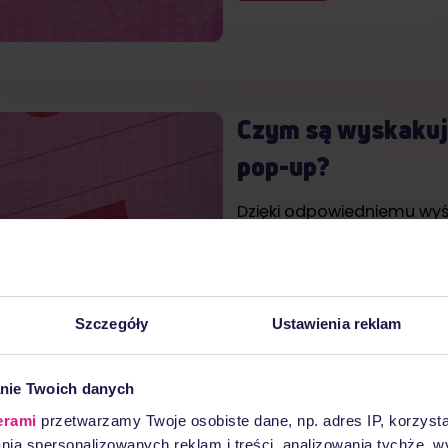
Czym są wyskakuj
pop-up?
Dzięki odpowiedniemu wyśw
dopasowaniu treści - pop
Czytaj więcej
Szczegóły
Ustawienia reklam
nie Twoich danych
SMS marketing bez
erami
przetwarzamy Twoje osobiste dane, np. adres IP, korzystaj
lania spersonalizowanych reklam i treści, analizowania tychże,