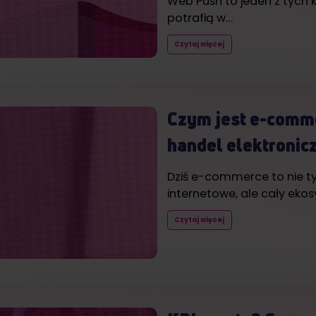
Web Push to jeden z tych 
potrafią w…
Czytaj więcej
Czym jest e-comme
handel elektronic
Dziś e-commerce to nie ty
internetowe, ale cały eko
Czytaj więcej