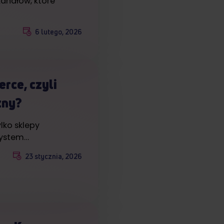
kanałów, które
6 lutego, 2026
rce, czyli
zny?
lko sklepy
system…
23 stycznia, 2026