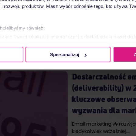
jak go wykorzysta
 rozwoju produktów. Masz wybór odnośnie tego, kto używa Twoi
zwiększyć sprzed
SMS marketing to dziś jede
chcielibyśmy również:
bezpośrednich sposobów 
zące Twojej lokalizacji geograficznej z dokładnością nawet do 
rządzenie, aktywnie analizując charakteryzującego je zbiory dany
Czytaj więcej
Spersonalizuj
Z
 tego, jak Twoje osobiste dane są przetwarzane oraz ustaw wła
plików cookie możesz zmienić lub wycofać swoją zgodę w dowolne
Dostarczalność em
do spersonalizowania treści i reklam, aby oferować funkcje sp
(deliverability) w
ormacje o tym, jak korzystasz z naszej witryny, udostępniamy p
Partnerzy mogą połączyć te informacje z innymi danymi otrzym
kluczowe obserwac
nia z ich usług.
wyzwania dla mar
Email marketing 📥 rozwija s
kiedykolwiek wcześniej,…