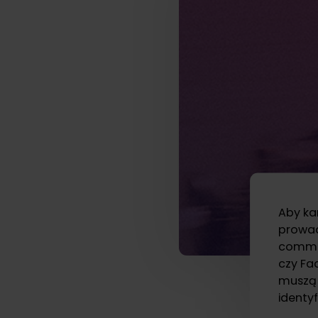
Aby k
prowad
comme
czy Fa
muszą 
identy