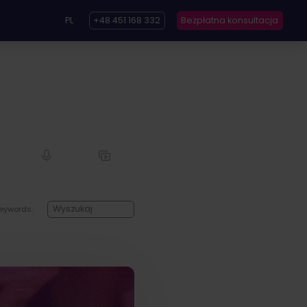
PL
+48 451 168 332
Bezpłatna konsultacja
eywords: