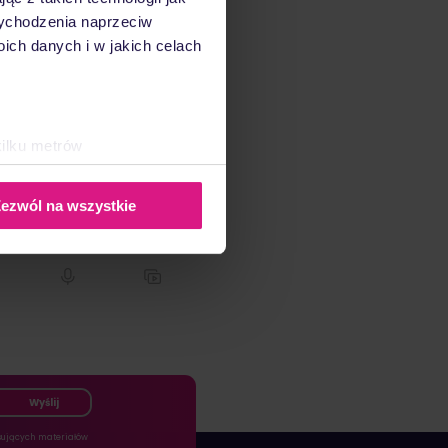
HRnest
 wychodzenia naprzeciw
ch danych i w jakich celach
dlaczego HRnest wybrał
r jako alternatywę dla
 Marketing Automation
ashboard, stały dostęp
kilku metrów
do…
ch (fingerprinting, czyli
ezwól na wszystkie
sne preferencje w
sekcji
j chwili.
ołecznościowe i analizować
artnerom społecznościowym,
anymi od Ciebie lub
Wyślij
ujących materiałów