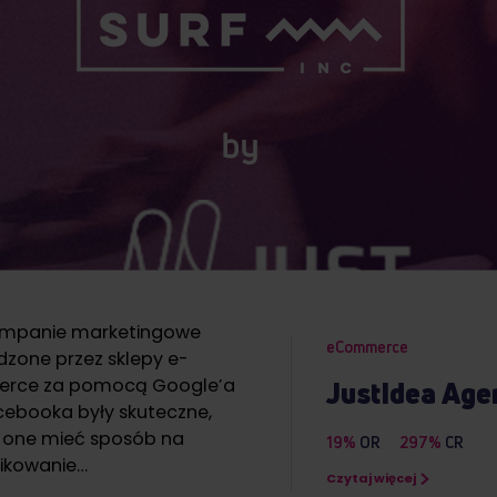
ampanie marketingowe
eCommerce
zone przez sklepy e-
rce za pomocą Google’a
JustIdea Age
cebooka były skuteczne,
one mieć sposób na
19%
OR
297%
CR
fikowanie…
Czytaj więcej