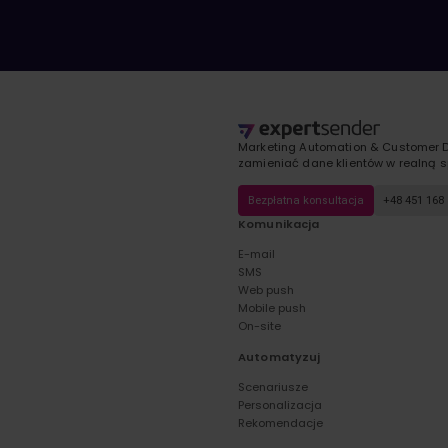
Marketing Automation & Customer D
zamieniać dane klientów w realną s
Bezpłatna konsultacja
+48 451 168
Komunikacja
E-mail
SMS
Web push
Mobile push
On-site
Automatyzuj
Scenariusze
Personalizacja
Rekomendacje