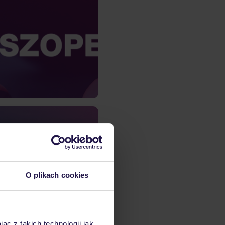
Szopex
ce zwiększył open rate
% dzięki platformie do
rketingu ExpertSender.
is nocowanie.pl
s nocowanie.pl podniósł
sje do 60% za pomocą
h wiadomości e-mail w
O plikach cookies
Marketing Automation.
ąc z takich technologii jak