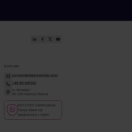
Kontakt
contact@expertsender.com
+48 451 168 332
ul. Norwida 1
80-280 Gdańsk, Poland
ISO 27001 Certification
Twoje dane są
bezpieczne z nami.