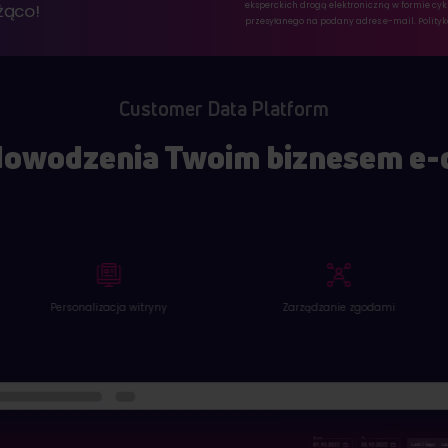
żąco!
eksperckich drogą elektroniczną w formie cyk
przesyłanego na podany adres e-mail.
Polity
Customer Data Platform
dowodzenia Twoim biznesem e
Zarządzanie zgodami
Zautomatyzowane e-maile