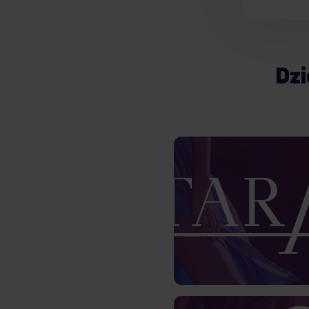
Dzi
W handlu inter
bieżąca sprzeda
klientem, z
Czytaj więcej