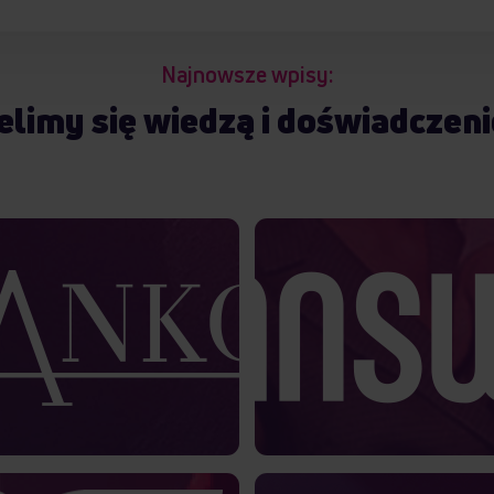
Najnowsze wpisy:
elimy się wiedzą i doświadczen
Taranko
netowym równie ważne jak
Czy pozyskiwanie nowych
ż jest budowanie relacji z
sposobem na utrzymywa
achęcanie go do powrotu i
sprzedaży? Okazuje się
dokonania kolejnego…
CTR
9%
OR
21%
Czytaj więcej