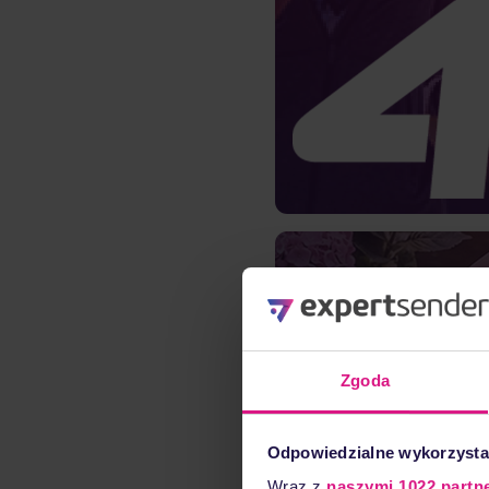
Jak znana sportowa m
zwrot z inwestycji d
Czytaj więcej
Venezia -
Dowiedz się, jak s
uzyskał 16x zwrot z 
odzyskanym 
Zgoda
re
Odpowiedzialne wykorzysta
Czytaj więcej
Wraz z
naszymi 1022 partn