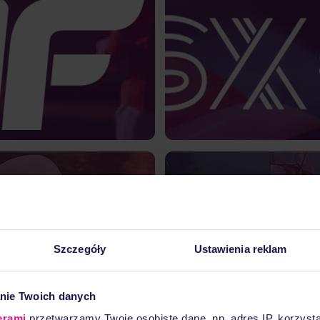
4F
arka osiągnęła 12-krotny
Jak polski eCommer
zięki automatyzacji e-mail
wiadomości e-mail o 64
marketingu?
automatyzacji ma
Czytaj więcej
 sklep internetowy
Serw
klep internetowy venezia.pl
Dowiedz się jak serwi
inwestycji w reklamę dzięki
konwer
koszykom i inteligentnym
spersonalizowanyc
Szczegóły
Ustawienia reklam
komendacjom produktów.
ramach działań 
16x
12%
100 tys.
zwrot
wskaźnik
PLN
Czytaj więcej
nie Twoich danych
z
konwersji
z
inwestycji
odzyskanych
erami
przetwarzamy Twoje osobiste dane, np. adres IP, korzystaj