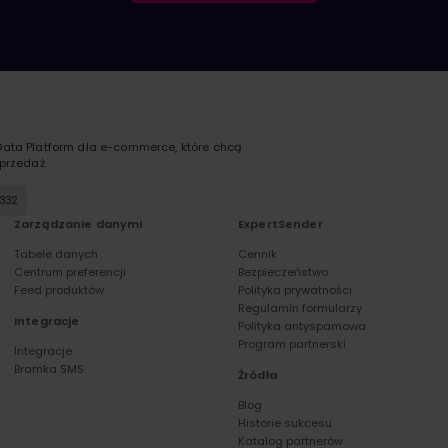
ata Platform dla e-commerce, które chcą
przedaż.
 332
Zarządzanie danymi
ExpertSender
Tabele danych
Cennik
Centrum preferencji
Bezpieczeństwo
Feed produktów
Polityka prywatności
Regulamin formularzy
Integracje
Polityka antyspamowa
Program partnerski
Integracje
Bramka SMS
Źródła
Blog
Historie sukcesu
Katalog partnerów