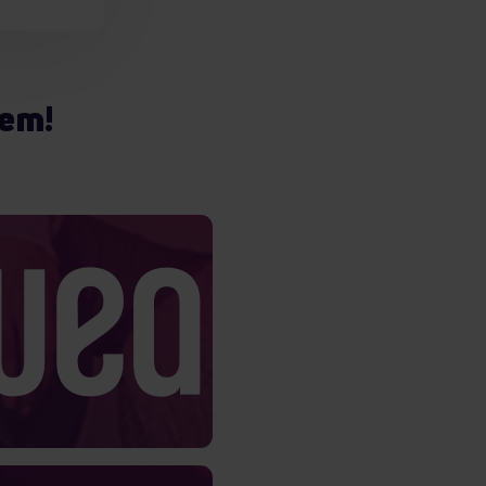
iem!
Answear
 klientów jest jedynym
nie wysokich wyników
, że obecnie kluczem do
zapewnienia stałego…