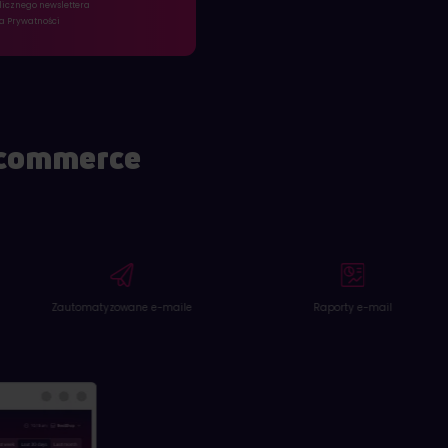
licznego newslettera
ka Prywatności
-commerce
Wysoka dostarczalność
Raporty e-mail