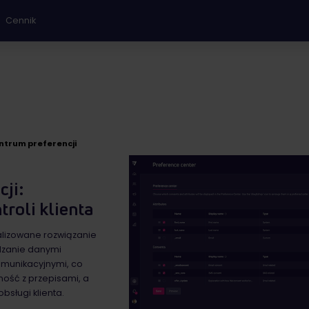
Cennik
ntrum preferencji
cji:
roli klienta
alizowane rozwiązanie
dzanie danymi
omunikacyjnymi, co
ność z przepisami, a
bsługi klienta.