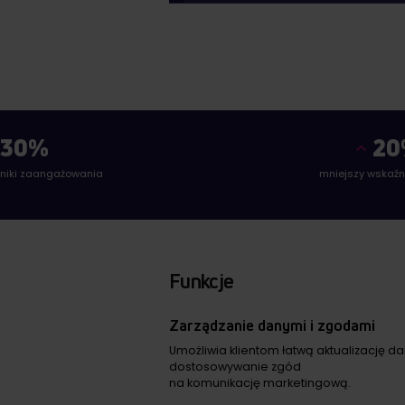
30%
20
niki zaangażowania
mniejszy wskaźn
Funkcje
Zarządzanie danymi i zgodami
Umożliwia klientom łatwą aktualizację 
dostosowywanie zgód
na komunikację marketingową.