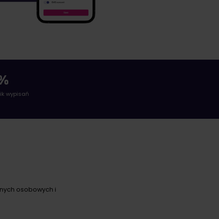
%
ik wypisań
danych osobowych i