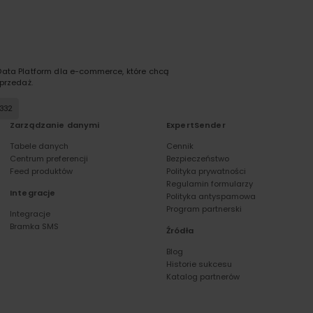
ata Platform dla e-commerce, które chcą
przedaż.
 332
Zarządzanie danymi
ExpertSender
Tabele danych
Cennik
Centrum preferencji
Bezpieczeństwo
Feed produktów
Polityka prywatności
Regulamin formularzy
Integracje
Polityka antyspamowa
Program partnerski
Integracje
Bramka SMS
Źródła
Blog
Historie sukcesu
Katalog partnerów