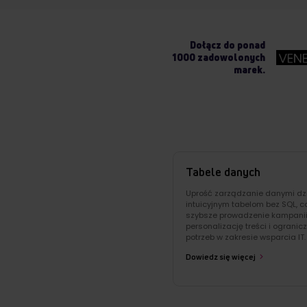
Dołącz do ponad
1000 zadowolonych
marek.
Tabele danych
Uprość zarządzanie danymi dzi
intuicyjnym tabelom bez SQL, c
szybsze prowadzenie kampanii
personalizację treści i ogranic
potrzeb w zakresie wsparcia IT.
Dowiedz się więcej