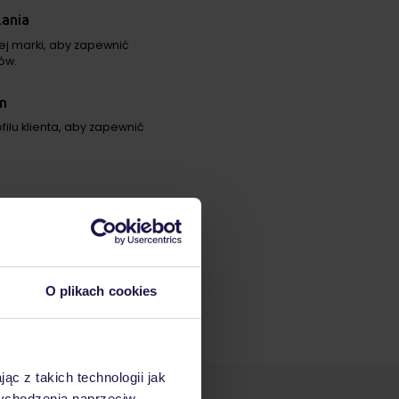
ania
jej marki, aby zapewnić
ów.
m
ilu klienta, aby zapewnić
 przeglądarki klienta, aby
O plikach cookies
topkach wiadomości e-mail,
ąc z takich technologii jak
 wychodzenia naprzeciw