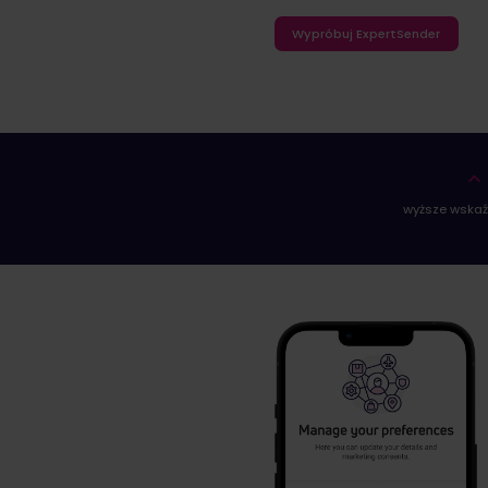
Wypróbuj ExpertSender
wyższe wskaź