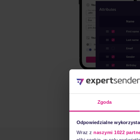
Zgoda
Odpowiedzialne wykorzysta
Wraz z
naszymi 1022 partn
pliki cookie, w celu wyświet