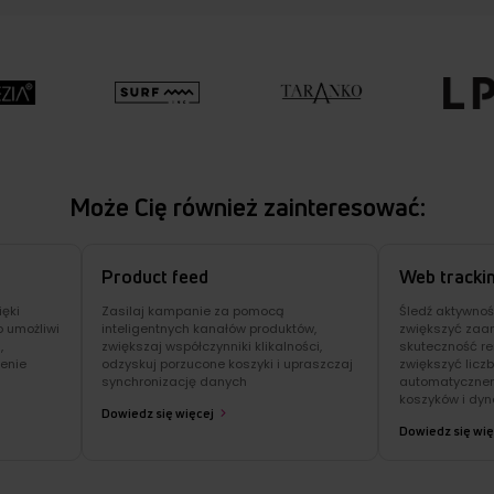
Może Cię również zainteresować:
Product feed
Web tracki
ęki
Zasilaj kampanie za pomocą
Śledź aktywnoś
o umożliwi
inteligentnych kanałów produktów,
zwiększyć zaa
,
zwiększaj współczynniki klikalności,
skuteczność re
zenie
odzyskuj porzucone koszyki i upraszczaj
zwiększyć liczb
synchronizację danych
automatyczne
koszyków i dy
Dowiedz się więcej
Dowiedz się wię