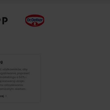
ng
ć użytkowników, aby
ngażowanie, poprawić
marketingu o 50% i
ę konwersji dzięki
mu odzyskiwaniu
namicznym alertom.
cej