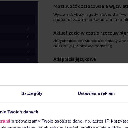
Możliwość dostosowania wyświetl
Wybierz atrybuty i zgody istotne dla Two
spersonalizowane doświadczenia klient
Aktualizacje w czasie rzeczywisty
Natychmiast odzwierciedla zmiany w prof
dokładny i terminowy marketing.
Adaptacja językowa
Automatycznie dostosowuje się do języka
zapewnić płynny interfejs.
Integracja z pocztą e-mail
Szczegóły
Ustawienia reklam
Dołącz linki do Centrum preferencji w s
aby ułatwić klientom dostęp
nie Twoich danych
erami
przetwarzamy Twoje osobiste dane, np. adres IP, korzystaj
lania spersonalizowanych reklam i treści, analizowania tychże,