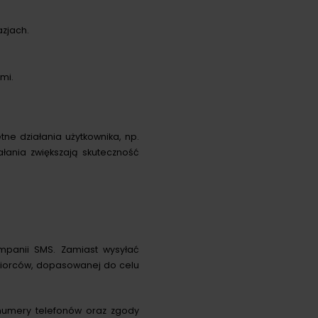
zjach.
mi.
e działania użytkownika, np.
iałania zwiększają skuteczność
mpanii SMS. Zamiast wysyłać
iorców, dopasowanej do celu
numery telefonów oraz zgody