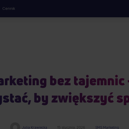
Cennik
keting bez tajemnic 
stać, by zwiększyć s
Julia Krawiecka
15 stycznia, 2026
SMS Marketing