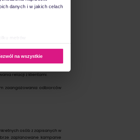
ch danych i w jakich celach
pośredników.
kilku metrów
ch (fingerprinting, czyli
batów czy przypomnień.
ezwól na wszystkie
sne preferencje w
sekcji
arygodny kanał komunikacji niż
j chwili.
nia relacji z klientami.
ołecznościowe i analizować
iom zaangażowania odbiorców
artnerom społecznościowym,
anymi od Ciebie lub
nkretnych osób z zapisanych w
Dobrze zaplanowane kampanie