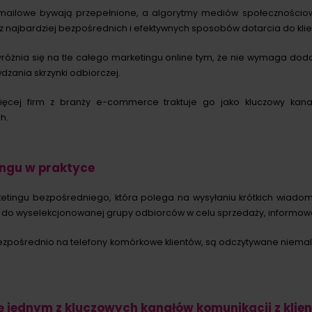
i mailowe bywają przepełnione, a algorytmy mediów społecznościow
z najbardziej bezpośrednich i efektywnych sposobów dotarcia do klie
różnia się na tle całego marketingu online tym, że nie wymaga doda
dzania skrzynki odbiorczej.
ięcej firm z branży e-commerce traktuje go jako kluczowy kan
h.
ingu w praktyce
etingu bezpośredniego, która polega na wysyłaniu krótkich wiado
 do wyselekcjonowanej grupy odbiorców w celu sprzedaży, informowa
 bezpośrednio na telefony komórkowe klientów, są odczytywane niema
ę jednym z kluczowych kanałów komunikacji z klie