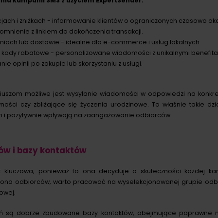
nia kampanii SMS z użyciem ExpertSender:
ch i zniżkach - informowanie klientów o ograniczonych czasowo oka
omnienie z linkiem do dokończenia transakcji.
iach lub dostawie - idealne dla e-commerce i usług lokalnych.
 kody rabatowe - personalizowane wiadomości z unikalnymi benefita
anie opinii po zakupie lub skorzystaniu z usługi.
uszom możliwe jest wysyłanie wiadomości w odpowiedzi na konkretn
wności czy zbliżające się życzenia urodzinowe. To właśnie takie dz
 i pozytywnie wpływają na zaangażowanie odbiorców.
ów i bazy kontaktów
 kluczowa, ponieważ to ona decyduje o skuteczności każdej ka
rona odbiorców, warto pracować na wyselekcjonowanej grupie odb
owej.
ań są dobrze zbudowane bazy kontaktów, obejmujące poprawne 