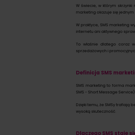
W świecie, w którym skrzynk
marketing okazuje się jednym 
W praktyce, SMS marketing wy
internetu ani aktywnego spraw
To właśnie dlatego coraz w
sprzedażowych i promocyjnyc
Definicja SMS market
SMS marketing to forma mark
SMS - Short Message Service)
Dzięki temu, że SMSy trafiają
wysoką skuteczność.
Dlaczego SMS staje si