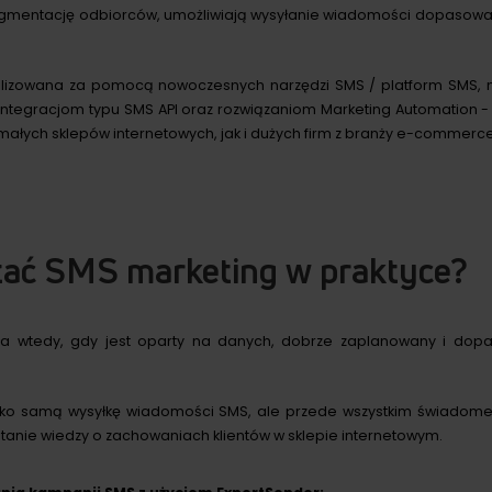
gmentację odbiorców, umożliwiają wysyłanie wiadomości dopasowa
lizowana za pomocą nowoczesnych narzędzi SMS / platform SMS,
 integracjom typu SMS API oraz rozwiązaniom Marketing Automation -
małych sklepów internetowych, jak i dużych firm z branży e-commerce
tać SMS marketing w praktyce?
ała wtedy, gdy jest oparty na danych, dobrze zaplanowany i do
ylko samą wysyłkę wiadomości SMS, ale przede wszystkim świadom
tanie wiedzy o zachowaniach klientów w sklepie internetowym.