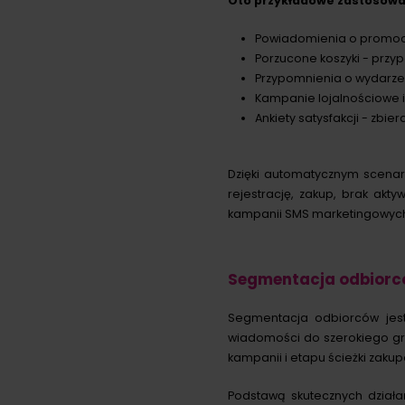
Oto przykładowe zastosowa
Powiadomienia o promocja
Porzucone koszyki - przyp
Przypomnienia o wydarzen
Kampanie lojalnościowe i
Ankiety satysfakcji - zbier
Dzięki automatycznym scenari
rejestrację, zakup, brak akty
kampanii SMS marketingowych
Segmentacja odbiorc
Segmentacja odbiorców jest
wiadomości do szerokiego g
kampanii i etapu ścieżki zakup
Podstawą skutecznych dział