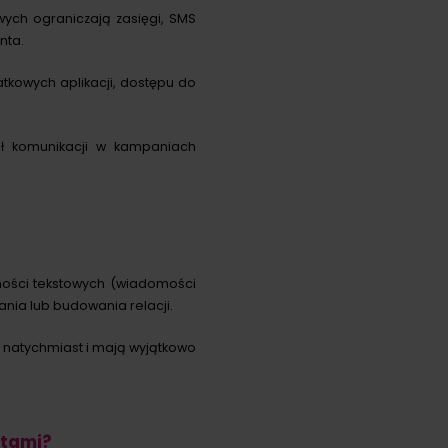
ych ograniczają zasięgi, SMS
nta.
tkowych aplikacji, dostępu do
ał komunikacji w kampaniach
mości tekstowych (wiadomości
nia lub budowania relacji.
l natychmiast i mają wyjątkowo
ntami?