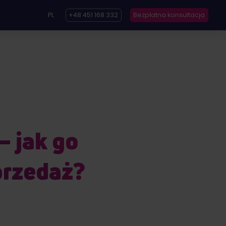
PL
+48 451 168 332
Bezpłatna konsultacja
– jak go
przedaż?