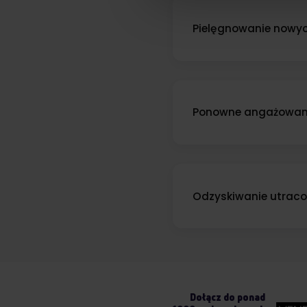
Wykorzystujemy pliki cookie 
ruch w naszej witrynie. Inf
Pielęgnowanie nowyc
reklamowym i analitycznym. 
Przywitaj nowych klientów sp
uzyskanymi podczas korzysta
wzrostu liczby powtarzającyc
Ponowne angażowani
Wzbudź zainteresowanie wśr
Wskaźniki ponownego zaanga
Odzyskiwanie utraco
Użyj ukierunkowanych kampan
zwiększyć współczynniki konw
Dołącz do ponad