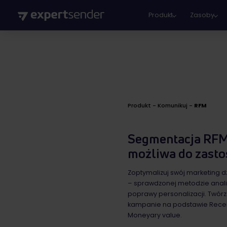
Produkt
Zasoby
Produkt
-
Komunikuj
-
RFM
Segmentacja RFM 
możliwa do zast
Zoptymalizuj swój marketing d
– sprawdzonej metodzie anali
poprawy personalizacji. Twó
kampanie na podstawie Recen
Moneyary value.