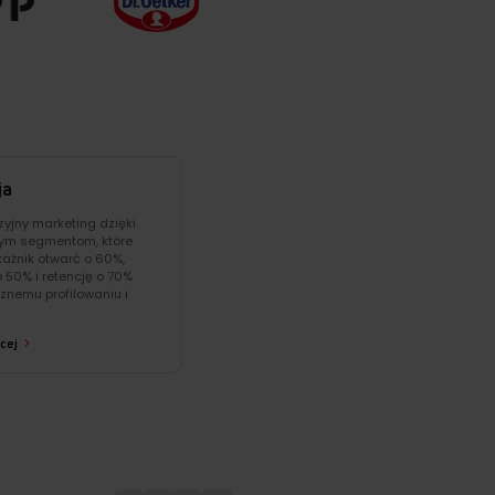
ja
zyjny marketing dzięki
m segmentom, które
aźnik otwarć o 60%,
 o 50% i retencję o 70%
znemu profilowaniu i
cej