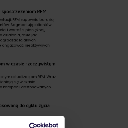
i spostrzeżeniom RFM
ntacji, RFM zapewnia bardziej
ntów. Segmentując klientów
ści i wartości pieniężnej,
ziałania, takie jak
agradzać lojalnych
e angażować nieaktywnych
jom w czasie rzeczywistym
cznym aktualizacjom RFM. Wraz
eniają się w czasie
nie kampanii dostosowanych
tosowaną do cyklu życia
achowaniu klienta, oferując
ożenia i wykorzystaj