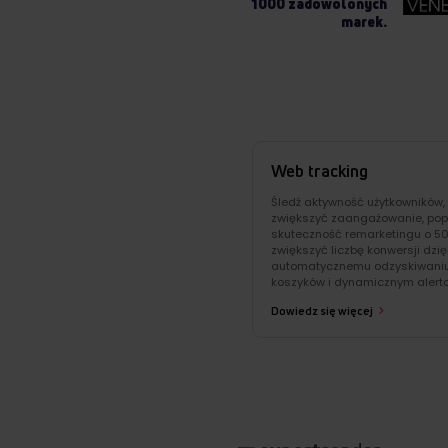
1000 zadowolonych
marek.
Web tracking
Śledź aktywność użytkowników,
zwiększyć zaangażowanie, pop
skuteczność remarketingu o 50
zwiększyć liczbę konwersji dzię
automatycznemu odzyskiwani
koszyków i dynamicznym alert
Dowiedz się więcej