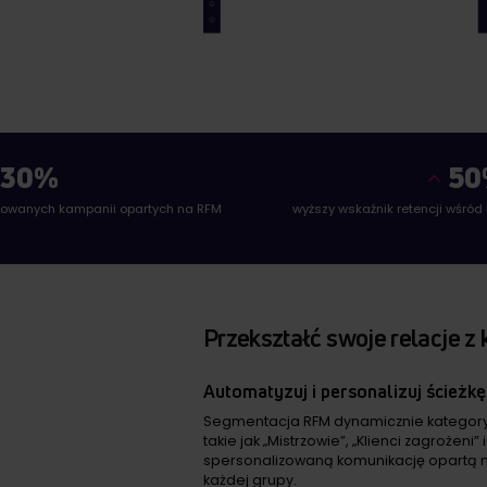
30%
50
kowanych kampanii opartych na RFM
wyższy wskaźnik retencji wśród
Przekształć swoje relacje z 
Automatyzuj i personalizuj ścieżkę
Segmentacja RFM dynamicznie kategory
takie jak „Mistrzowie”, „Klienci zagrożeni” 
spersonalizowaną komunikację opartą n
każdej grupy.