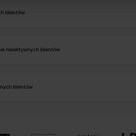
do spersonalizowania treści i reklam, aby oferować funkcje sp
ormacje o tym, jak korzystasz z naszej witryny, udostępniamy p
h klientów
Partnerzy mogą połączyć te informacje z innymi danymi otrzym
ecjalnymi zachętami, aby skłonić ich do ponownych zakupów. Takie kampanie cz
nia z ich usług.
h się transakcji o 20-25%.
e nieaktywnych klientów
ód nieaktywnych kupujących dzięki dostosowanym rekomendacjom lub powiad
żowania poprawiają się o 15-20%.
nych klientów
ii win-back z ograniczonymi czasowo rabatami, aby ponownie nawiązać kontak
ersji nawet o 30%.