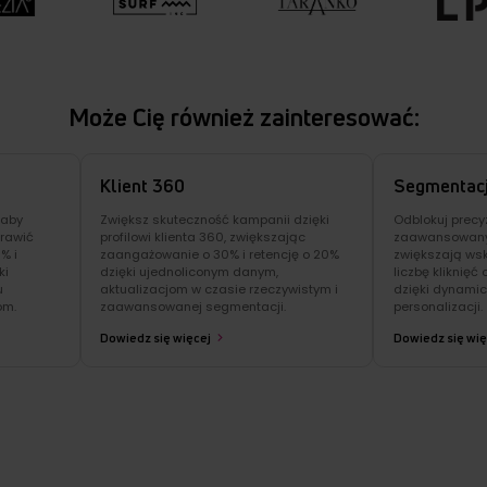
Może Cię również zainteresować:
Klient 360
Segmentac
 aby
Zwiększ skuteczność kampanii dzięki
Odblokuj precy
rawić
profilowi ​​klienta 360, zwiększając
zaawansowany
% i
zaangażowanie o 30% i retencję o 20%
zwiększają wsk
ki
dzięki ujednoliconym danym,
liczbę kliknięć
u
aktualizacjom w czasie rzeczywistym i
dzięki dynamic
om.
zaawansowanej segmentacji.
personalizacji.
Dowiedz się więcej
Dowiedz się wię