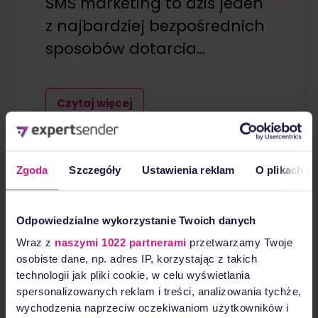
SMS marketing to dziś jeden
z najbardziej bezpośrednich
sposobów dotarcia…
Czytaj więcej
15 stycznia, 2026
Zgoda
Szczegóły
Ustawienia reklam
O plikach c
Odpowiedzialne wykorzystanie Twoich danych
Wraz z
naszymi 1022 partnerami
przetwarzamy Twoje
osobiste dane, np. adres IP, korzystając z takich
technologii jak pliki cookie, w celu wyświetlania
spersonalizowanych reklam i treści, analizowania tychże,
wychodzenia naprzeciw oczekiwaniom użytkowników i