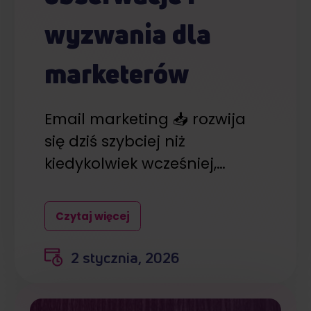
Partnerzy mogą połączyć te informacje z innymi danymi
otrzymanymi od Ciebie lub uzyskanymi podczas
wyzwania dla
korzystania z ich usług.
marketerów
Email marketing 📥 rozwija
się dziś szybciej niż
kiedykolwiek wcześniej,…
Czytaj więcej
2 stycznia, 2026