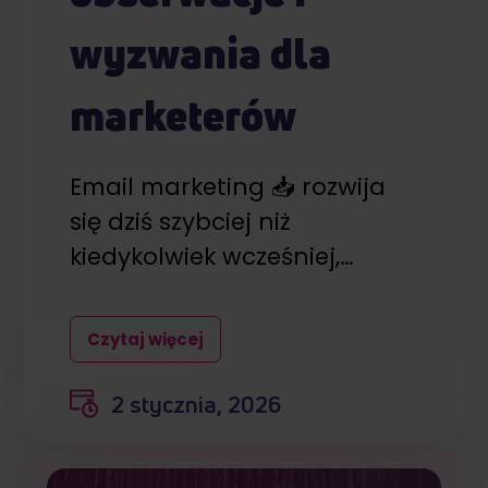
Partnerzy mogą połączyć te informacje z innymi danymi
otrzymanymi od Ciebie lub uzyskanymi podczas
wyzwania dla
korzystania z ich usług.
marketerów
Email marketing 📥 rozwija
się dziś szybciej niż
kiedykolwiek wcześniej,…
Czytaj więcej
2 stycznia, 2026