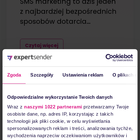
SMS marketing to dziś jeden
z najbardziej bezpośrednich
sposobów dotarcia…
Czytaj więcej
15 stycznia, 2026
Zgoda
Szczegóły
Ustawienia reklam
O plikach c
Odpowiedzialne wykorzystanie Twoich danych
Wraz z
naszymi 1022 partnerami
przetwarzamy Twoje
osobiste dane, np. adres IP, korzystając z takich
technologii jak pliki cookie, w celu wyświetlania
spersonalizowanych reklam i treści, analizowania tychże,
wychodzenia naprzeciw oczekiwaniom użytkowników i