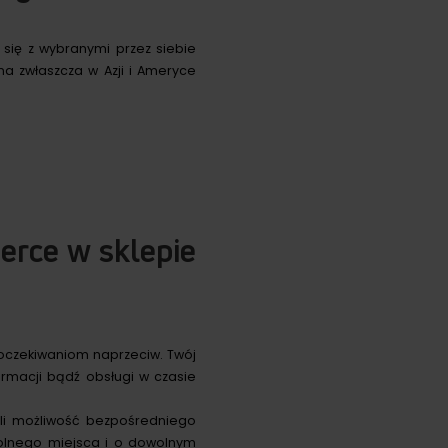
się z wybranymi przez siebie
na zwłaszcza w Azji i Ameryce
erce w sklepie
 oczekiwaniom naprzeciw. Twój
ormacji bądź obsługi w czasie
li możliwość bezpośredniego
wolnego miejsca i o dowolnym