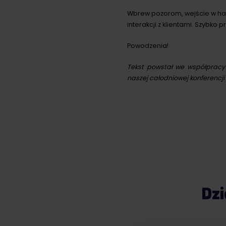
Wbrew pozorom, wejście w han
interakcji z klientami. Szybko 
Powodzenia!
Tekst powstał we współprac
naszej całodniowej konferencj
Dzi