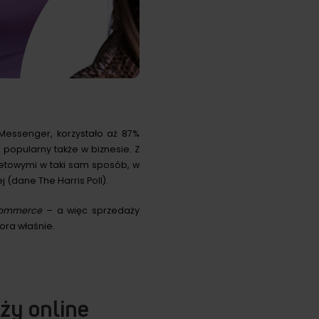
Messenger, korzystało aż 87%
 popularny także w biznesie. Z
netowymi w taki sam sposób, w
nej (dane
The Harris Poll
).
 commerce
– a więc sprzedaży
ra właśnie.
ży online