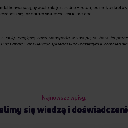
del konwersacyjny wcale nie jest trudne – zacznij od małych krokó
przekonasz się, jak bardzo skuteczna jest to metoda.
y z
Paulą Przegiętką
, Sales Managerka w
Vonage
, na bazie jej prez
i ’U nas działa! Jak zwiększać sprzedaż w nowoczesnym e-commersie?’
Najnowsze wpisy:
elimy się wiedzą i doświadczen