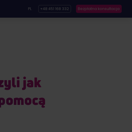
PL
+48 451 168 332
Bezpłatna konsultacja
yli jak
 pomocą