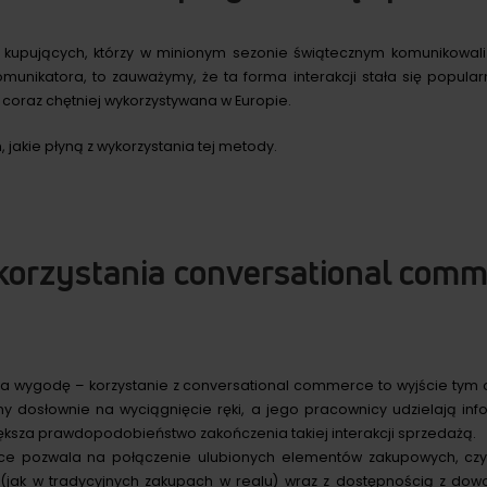
 kupujących, którzy w minionym sezonie świątecznym komunikowali 
unikatora, to zauważymy, że ta forma interakcji stała się popular
e coraz chętniej wykorzystywana w Europie.
, jakie płyną z wykorzystania tej metody.
korzystania conversational comm
ą na wygodę – korzystanie z conversational commerce to wyjście tym
ny dosłownie na wyciągnięcie ręki, a jego pracownicy udzielają inf
iększa prawdopodobieństwo zakończenia takiej interakcji sprzedażą.
e pozwala na połączenie ulubionych elementów zakupowych, czy
(jak w tradycyjnych zakupach w realu) wraz z dostępnością z do