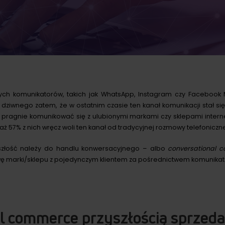
nych komunikatorów, takich jak WhatsApp, Instagram czy Facebook 
dziwnego zatem, że w ostatnim czasie ten kanał komunikacji stał się
 pragnie komunikować się z ulubionymi markami czy sklepami inter
 a aż 57% z nich wręcz woli ten kanał od tradycyjnej rozmowy telefonicz
yszłość należy do handlu konwersacyjnego – albo
conversational
 marki/sklepu z pojedynczym klientem za pośrednictwem komunikato
l commerce przyszłością sprzeda