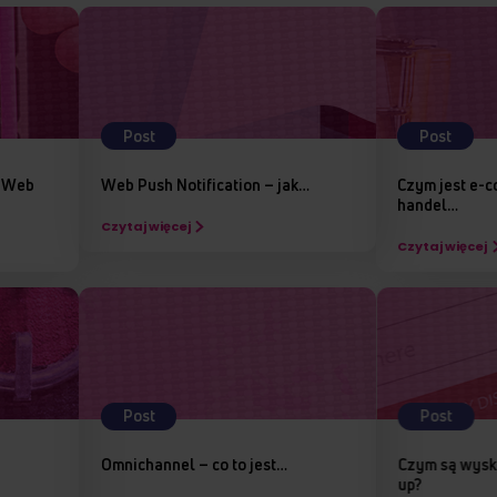
Post
Post
ń Web
Web Push Notification – jak…
Czym jest e-c
handel…
Czytaj więcej
Czytaj więcej
Post
Post
Omnichannel – co to jest…
Czym są wysk
up?