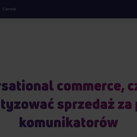
Cennik
sational commerce, cz
tyzować sprzedaż za
komunikatorów