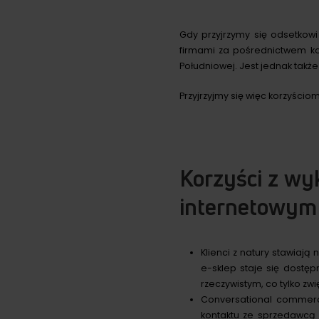
Gdy przyjrzymy się odsetkowi
firmami za pośrednictwem kom
Południowej. Jest jednak takż
Przyjrzyjmy się więc korzyściom
Korzyści z wy
internetowym
Klienci z natury stawiaj
e-sklep staje się dostęp
rzeczywistym, co tylko zw
Conversational commerc
kontaktu ze sprzedawcą 