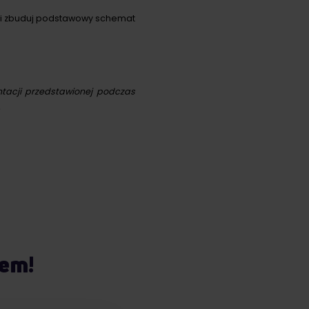
w i zbuduj podstawowy schemat
entacji przedstawionej podczas
.
iem!