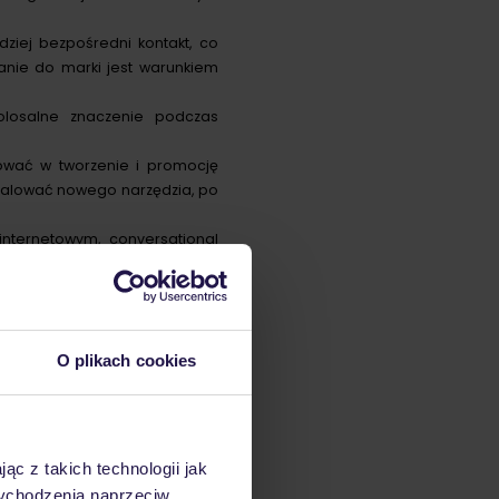
ziej bezpośredni kontakt, co
nie do marki jest warunkiem
olosalne znaczenie podczas
tować w tworzenie i promocję
stalować nowego narzędzia, po
nternetowym, conversational
razy dłuższego zaangażowania
O plikach cookies
?
ąc z takich technologii jak
 wychodzenia naprzeciw