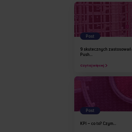
Post
9 skutecznych zastosowa
Push…
Czytaj więcej
Post
KPI – co to? Czym…