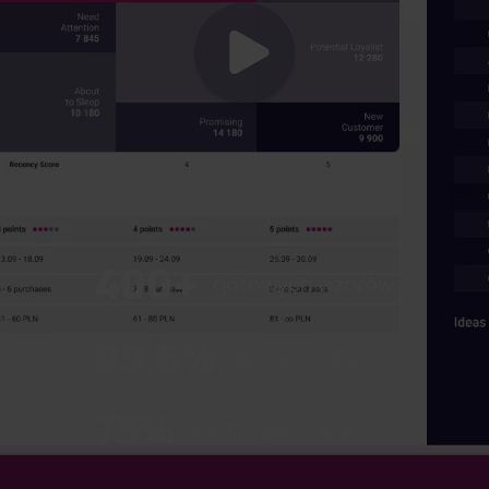
400+
gotowych wzorów
99,6%
dostarczalności
75%
średni open rate