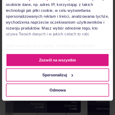
osobiste dane, np. adres IP, korzystając z takich
częstotliwość i wartość ich
technologii jak pliki cookie, w celu wyświetlania
dotychczasowych zakupów.
spersonalizowanych reklam i treści, analizowania tychże,
wychodzenia naprzeciw oczekiwaniom użytkowników i
rozwoju produktów. Masz wybór odnośnie tego, kto
Przetestuj bezpłatnie!
używa Twoich danych i w jakich celach to robi.
Jeśli wyrazisz na to zgodę, chcielibyśmy również:
Gromadzić dane dotyczące Twojej lokalizacji
geograficznej z dokładnością nawet do kilku metrów
Zezwól na wszystkie
Identyfikować Twoje urządzenie, aktywnie
analizując charakteryzującego je zbiory danych
Spersonalizuj
(fingerprinting, czyli wirtualny odcisk palca)
Dowiedz się więcej odnośnie tego, jak Twoje osobiste
dane są przetwarzane oraz ustaw własne preferencje w
Odmowa
sekcji szczegółów
. W Deklaracji plików cookie możesz
zmienić lub wycofać swoją zgodę w dowolnej chwili.
Wykorzystujemy pliki cookie do spersonalizowania treści