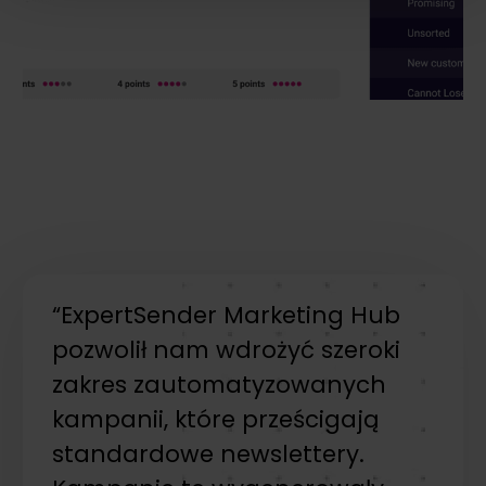
i reklam, aby oferować funkcje społecznościowe i
analizować ruch w naszej witrynie. Informacje o tym, jak
korzystasz z naszej witryny, udostępniamy partnerom
społecznościowym, reklamowym i analitycznym.
Partnerzy mogą połączyć te informacje z innymi danymi
otrzymanymi od Ciebie lub uzyskanymi podczas
korzystania z ich usług.
“ExpertSender Marketing Hub
pozwolił nam wdrożyć szeroki
zakres zautomatyzowanych
kampanii, które prześcigają
standardowe newslettery.