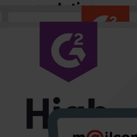
marketingu
zjedliśmy zęby.
Przez 14 lat pomogliśmy ponad 1000
markom e-commerce’owym z całego
świata zaprojektować wydajne ścieżki
zakupowe oraz skuteczne kampanie
marketingowe.