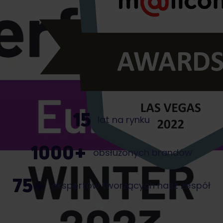
15
lat na rynku
1000
+
obsłużonych brandów
75
+
ekspertów tworzących nasz zespół