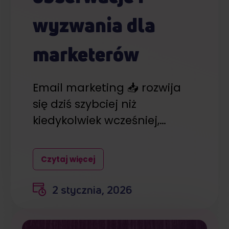
Partnerzy mogą połączyć te informacje z innymi danymi
otrzymanymi od Ciebie lub uzyskanymi podczas
wyzwania dla
korzystania z ich usług.
marketerów
Email marketing 📥 rozwija
się dziś szybciej niż
kiedykolwiek wcześniej,…
Czytaj więcej
2 stycznia, 2026