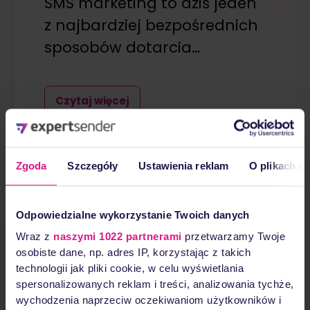
SMS marketing to dziś jeden
z najbardziej bezpośrednich
sposobów dotarcia…
Czytaj więcej
15 stycznia, 2026
Zgoda
Szczegóły
Ustawienia reklam
O plikach c
Odpowiedzialne wykorzystanie Twoich danych
Wraz z
naszymi 1022 partnerami
przetwarzamy Twoje
osobiste dane, np. adres IP, korzystając z takich
technologii jak pliki cookie, w celu wyświetlania
spersonalizowanych reklam i treści, analizowania tychże,
wychodzenia naprzeciw oczekiwaniom użytkowników i