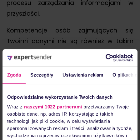
procesu zarządzania informacjami w
przyszłości.
Kompetencje osób zajmujących się
Twoimi danymi nie są również w takim
przypadku pewne, ani w żaden sposób
sprawdzane. A jeśli standardy zarządzania
informacjami nie obowiązują globalnie,
Zgoda
Szczegóły
Ustawienia reklam
O plikach c
możesz napotkać na problemy w
niektórych obszarach działalności
Odpowiedzialne wykorzystanie Twoich danych
biznesowej.
Wraz z
naszymi 1022 partnerami
przetwarzamy Twoje
osobiste dane, np. adres IP, korzystając z takich
Dlatego lepiej zdecydować się na
technologii jak pliki cookie, w celu wyświetlania
spersonalizowanych reklam i treści, analizowania tychże,
dostawcę usług z certyfikatem
wychodzenia naprzeciw oczekiwaniom użytkowników i