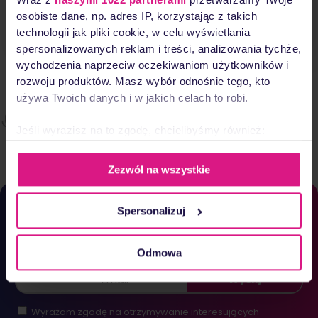
Wraz z
naszymi 1022 partnerami
przetwarzamy Twoje
osobiste dane, np. adres IP, korzystając z takich
Czytaj więcej
technologii jak pliki cookie, w celu wyświetlania
spersonalizowanych reklam i treści, analizowania tychże,
wychodzenia naprzeciw oczekiwaniom użytkowników i
rozwoju produktów. Masz wybór odnośnie tego, kto
używa Twoich danych i w jakich celach to robi.
Jeśli wyrazisz na to zgodę, chcielibyśmy również:
Gromadzić dane dotyczące Twojej lokalizacji
geograficznej z dokładnością nawet do kilku metrów
Zezwól na wszystkie
Identyfikować Twoje urządzenie, aktywnie
Subskrybuj nasz newsletter
analizując charakteryzującego je zbiory danych
Spersonalizuj
(fingerprinting, czyli wirtualny odcisk palca)
Dowiedz się więcej odnośnie tego, jak Twoje osobiste
Bądź zawsze na bieżąco!
dane są przetwarzane oraz ustaw własne preferencje w
Odmowa
sekcji szczegółów
. W Deklaracji plików cookie możesz
Wyślij
zmienić lub wycofać swoją zgodę w dowolnej chwili.
Wyrażam zgodę na otrzymywanie interesujących
Wykorzystujemy pliki cookie do spersonalizowania treści