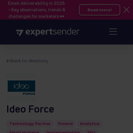
Email deliverability in 2026
– Key observations, trends &
Read more!
challenges for marketers 👀
Back to directory
Ideo Force
Technology Partner
Poland
Analytics
Email Hygiene
Implementation
SEO