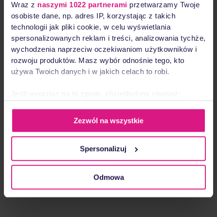
Wraz z
naszymi 1022 partnerami
przetwarzamy Twoje
Message
osobiste dane, np. adres IP, korzystając z takich
technologii jak pliki cookie, w celu wyświetlania
spersonalizowanych reklam i treści, analizowania tychże,
wychodzenia naprzeciw oczekiwaniom użytkowników i
rozwoju produktów. Masz wybór odnośnie tego, kto
używa Twoich danych i w jakich celach to robi.
Jeśli wyrazisz na to zgodę, chcielibyśmy również:
I agree to be contacted regarding my enquiry.
Gromadzić dane dotyczące Twojej lokalizacji
geograficznej z dokładnością nawet do kilku metrów
Zezwól na wszystkie
Send message
Identyfikować Twoje urządzenie, aktywnie
analizując charakteryzującego je zbiory danych
Spersonalizuj
(fingerprinting, czyli wirtualny odcisk palca)
Or email directly:
p.szczyrek@ideoforce.pl
Dowiedz się więcej odnośnie tego, jak Twoje osobiste
dane są przetwarzane oraz ustaw własne preferencje w
Odmowa
sekcji szczegółów
. W Deklaracji plików cookie możesz
zmienić lub wycofać swoją zgodę w dowolnej chwili.