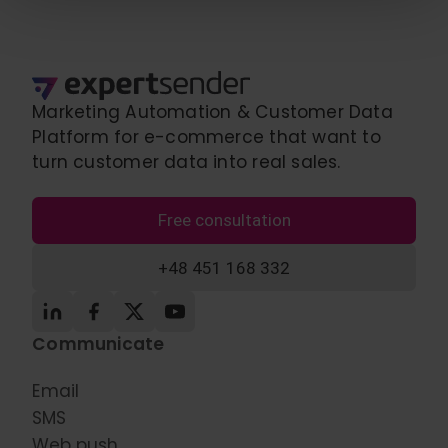
Wykorzystujemy pliki cookie do spersonalizowania treści
i reklam, aby oferować funkcje społecznościowe i
analizować ruch w naszej witrynie. Informacje o tym, jak
korzystasz z naszej witryny, udostępniamy partnerom
społecznościowym, reklamowym i analitycznym.
Marketing Automation & Customer Data
Partnerzy mogą połączyć te informacje z innymi danymi
Platform for e-commerce that want to
otrzymanymi od Ciebie lub uzyskanymi podczas
turn customer data into real sales.
korzystania z ich usług.
Free consultation
+48 451 168 332
Communicate
Email
SMS
Web push