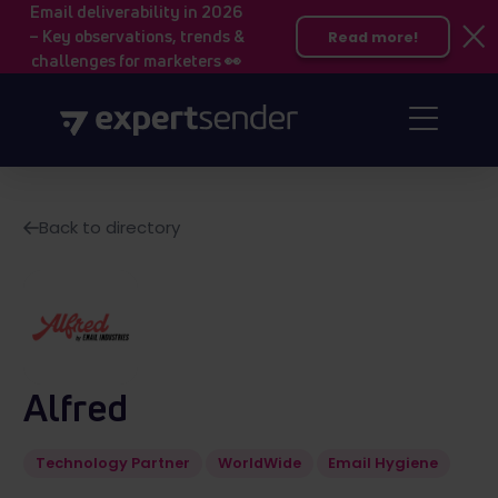
Email deliverability in 2026
– Key observations, trends &
Read more!
challenges for marketers 👀
Back to directory
Alfred
Technology Partner
WorldWide
Email Hygiene