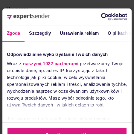
Message
Zgoda
Szczegóły
Ustawienia reklam
O plikach c
Odpowiedzialne wykorzystanie Twoich danych
I agree to be contacted regarding my enquiry.
Wraz z
naszymi 1022 partnerami
przetwarzamy Twoje
osobiste dane, np. adres IP, korzystając z takich
technologii jak pliki cookie, w celu wyświetlania
Send message
spersonalizowanych reklam i treści, analizowania tychże,
wychodzenia naprzeciw oczekiwaniom użytkowników i
rozwoju produktów. Masz wybór odnośnie tego, kto
używa Twoich danych i w jakich celach to robi.
Jeśli wyrazisz na to zgodę, chcielibyśmy również:
Gromadzić dane dotyczące Twojej lokalizacji
geograficznej z dokładnością nawet do kilku metrów